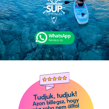
WhatsApp
Ké
rdezz itt.
Tudjuk, tudjuk!
Azon billegsz, hogy
még soha nem álltál